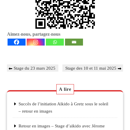
Aimez-nous, partagez-nous
Navigation
Previous
Next
Stage du 23 mars 2025
Stage des 10 et 11 mai 2025
de
Post
Post
l’article
A lire
Succès de l’initiation Aïkido à Gretz sous le soleil
– retour en images
Retour en images – Stage d’aïkido avec Jérome