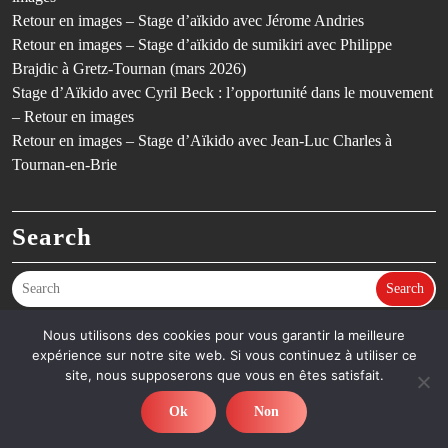
Retour en images – Stage d’aïkido avec Jérome Andries
Retour en images – Stage d’aïkido de sumikiri avec Philippe
Brajdic à Gretz-Tournan (mars 2026)
Stage d’Aïkido avec Cyril Beck : l’opportunité dans le mouvement
– Retour en images
Retour en images – Stage d’Aïkido avec Jean-Luc Charles à
Tournan-en-Brie
Search
Search
Nous utilisons des cookies pour vous garantir la meilleure
expérience sur notre site web. Si vous continuez à utiliser ce
©SCGT Aïkido – Aïkido en Seine-et-Marne (77) – Dojo de Gretz-
site, nous supposerons que vous en êtes satisfait.
Armainvilliers & Tournan-en-Brie - Thème Fitness
By Ovation
Themes
Ok
Non