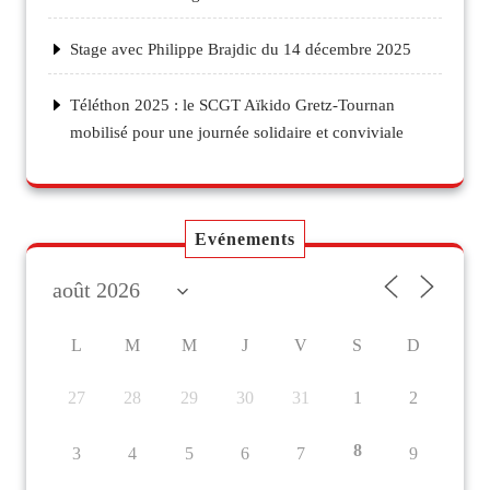
Stage avec Philippe Brajdic du 14 décembre 2025
Téléthon 2025 : le SCGT Aïkido Gretz-Tournan
mobilisé pour une journée solidaire et conviviale
Evénements
L
M
M
J
V
S
D
27
28
29
30
31
1
2
8
3
4
5
6
7
9