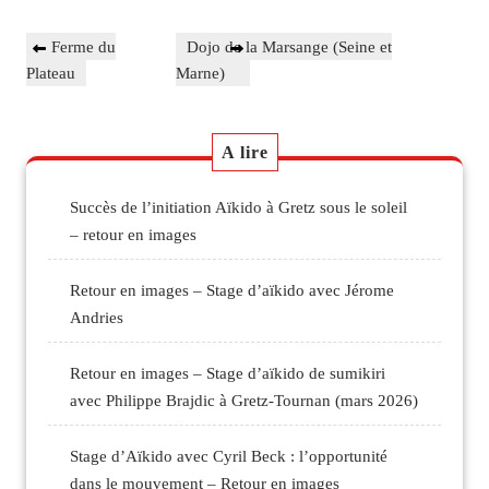
Navigation
Previous
Next
Ferme du
Dojo de la Marsange (Seine et
de
Post
Post
Plateau
Marne)
l’article
A lire
Succès de l’initiation Aïkido à Gretz sous le soleil
– retour en images
Retour en images – Stage d’aïkido avec Jérome
Andries
Retour en images – Stage d’aïkido de sumikiri
avec Philippe Brajdic à Gretz-Tournan (mars 2026)
Stage d’Aïkido avec Cyril Beck : l’opportunité
dans le mouvement – Retour en images