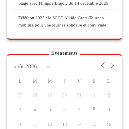
Stage avec Philippe Brajdic du 14 décembre 2025
Téléthon 2025 : le SCGT Aïkido Gretz-Tournan
mobilisé pour une journée solidaire et conviviale
Evénements
L
M
M
J
V
S
D
27
28
29
30
31
1
2
8
3
4
5
6
7
9
10
11
12
13
14
15
16