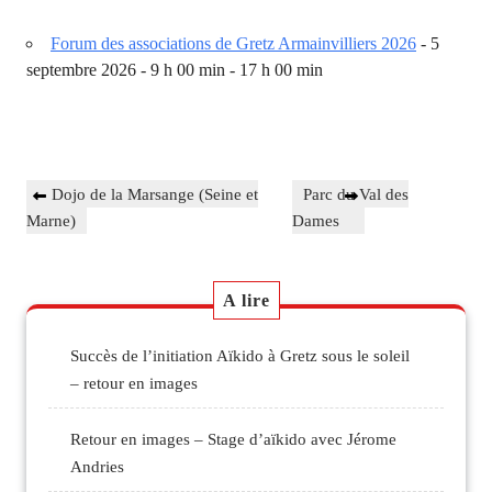
Forum des associations de Gretz Armainvilliers 2026
- 5
septembre 2026 - 9 h 00 min - 17 h 00 min
Navigation
Previous
Next
Dojo de la Marsange (Seine et
Parc du Val des
de
Post
Post
Marne)
Dames
l’article
A lire
Succès de l’initiation Aïkido à Gretz sous le soleil
– retour en images
Retour en images – Stage d’aïkido avec Jérome
Andries