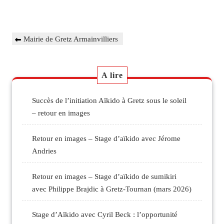
Navigation
Previous
Mairie de Gretz Armainvilliers
de
Post
l’article
A lire
Succès de l’initiation Aïkido à Gretz sous le soleil
– retour en images
Retour en images – Stage d’aïkido avec Jérome
Andries
Retour en images – Stage d’aïkido de sumikiri
avec Philippe Brajdic à Gretz-Tournan (mars 2026)
Stage d’Aïkido avec Cyril Beck : l’opportunité