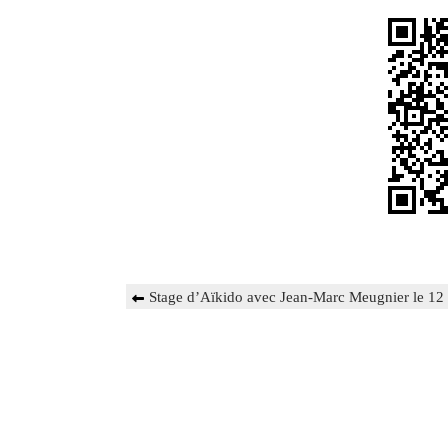
Navigation
Previous
Stage d’Aïkido avec Jean-Marc Meugnier le 12
de
Post
l’article