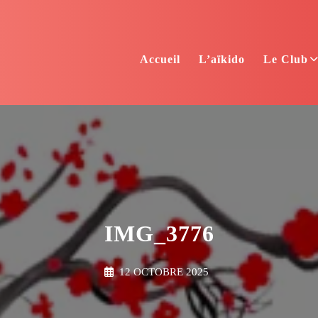
Accueil
L’aïkido
Le Club
IMG_3776
12 OCTOBRE 2025