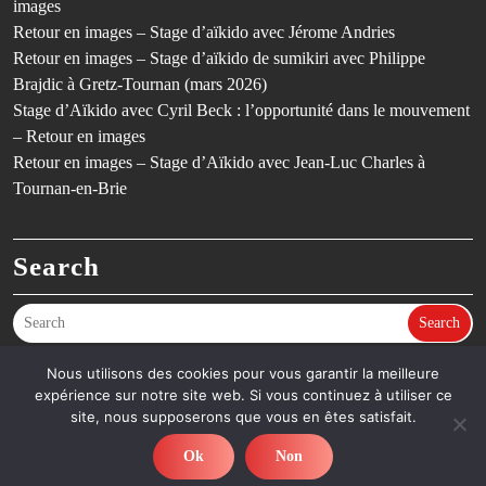
images
Retour en images – Stage d’aïkido avec Jérome Andries
Retour en images – Stage d’aïkido de sumikiri avec Philippe
Brajdic à Gretz-Tournan (mars 2026)
Stage d’Aïkido avec Cyril Beck : l’opportunité dans le mouvement
– Retour en images
Retour en images – Stage d’Aïkido avec Jean-Luc Charles à
Tournan-en-Brie
Search
Search
Nous utilisons des cookies pour vous garantir la meilleure
expérience sur notre site web. Si vous continuez à utiliser ce
©SCGT Aïkido – Aïkido en Seine-et-Marne (77) – Dojo de Gretz-
site, nous supposerons que vous en êtes satisfait.
Armainvilliers & Tournan-en-Brie - Thème Fitness
By Ovation
Themes
Ok
Non