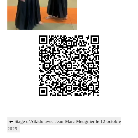
Navigation
Previous
Stage d’Aïkido avec Jean-Marc Meugnier le 12 octobre
de
Post
2025
l’article