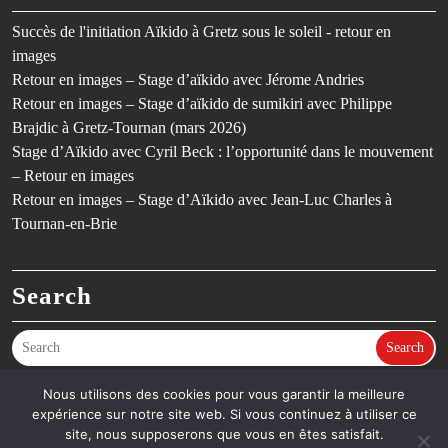
Succès de l'initiation Aïkido à Gretz sous le soleil - retour en
images
Retour en images – Stage d’aïkido avec Jérome Andries
Retour en images – Stage d’aïkido de sumikiri avec Philippe
Brajdic à Gretz-Tournan (mars 2026)
Stage d’Aïkido avec Cyril Beck : l’opportunité dans le mouvement
– Retour en images
Retour en images – Stage d’Aïkido avec Jean-Luc Charles à
Tournan-en-Brie
Search
Search
Nous utilisons des cookies pour vous garantir la meilleure
expérience sur notre site web. Si vous continuez à utiliser ce
©SCGT Aïkido – Aïkido en Seine-et-Marne (77) – Dojo de Gretz-
site, nous supposerons que vous en êtes satisfait.
Armainvilliers & Tournan-en-Brie - Thème Fitness
By Ovation