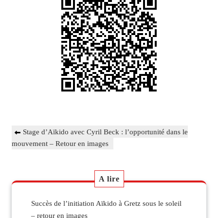
Navigation
Previous
Stage d’Aïkido avec Cyril Beck : l’opportunité dans le
de
Post
mouvement – Retour en images
l’article
A lire
Succès de l’initiation Aïkido à Gretz sous le soleil
– retour en images