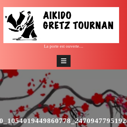
Skip
to
content
La porte est ouverte…
0_1054019449860778_247094779519