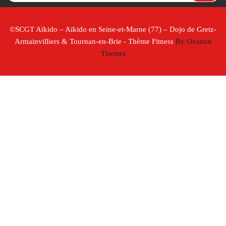
©SCGT Aïkido – Aïkido en Seine-et-Marne (77) – Dojo de Gretz-
Armainvilliers & Tournan-en-Brie - Thème Fitness
By Ovation
Themes