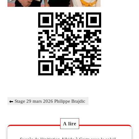
Navigation
Previous
Stage 29 mars 2026 Philippe Brajdic
de
Post
l’article
A lire