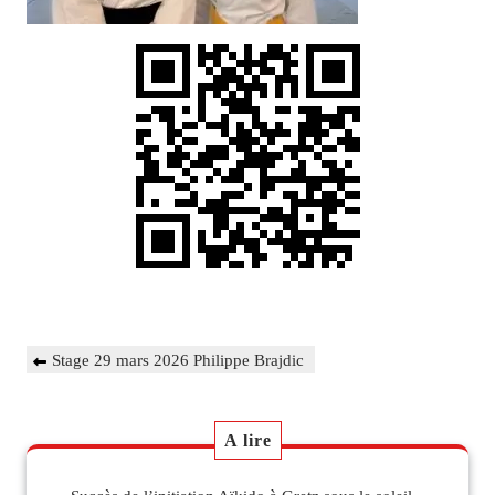
Navigation
Previous
Stage 29 mars 2026 Philippe Brajdic
de
Post
l’article
A lire