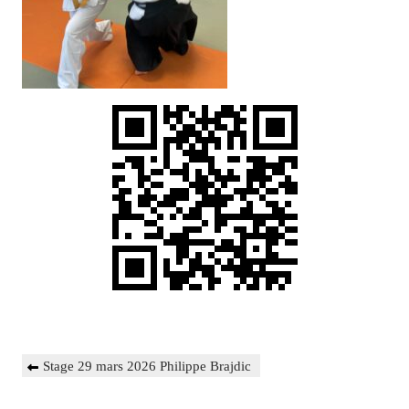
Navigation
Previous
Stage 29 mars 2026 Philippe Brajdic
de
Post
l’article