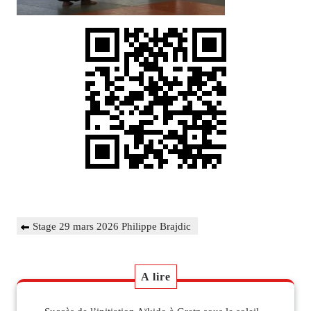
Navigation
Previous
Stage 29 mars 2026 Philippe Brajdic
de
Post
l’article
A lire