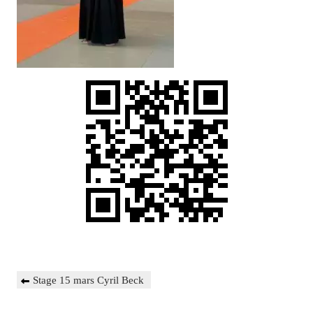
Navigation
Previous
Stage 15 mars Cyril Beck
de
Post
l’article