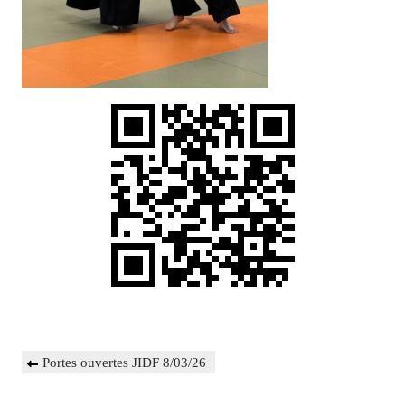
Navigation
Previous
Portes ouvertes JIDF 8/03/26
de
Post
l’article