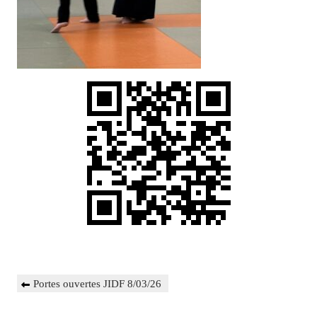
Navigation
Previous
Portes ouvertes JIDF 8/03/26
de
Post
l’article