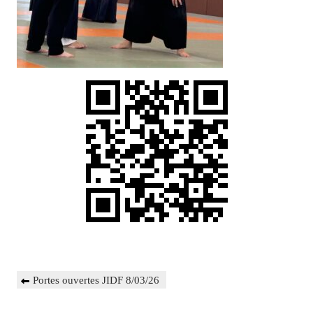
Navigation
Previous
Portes ouvertes JIDF 8/03/26
de
Post
l’article