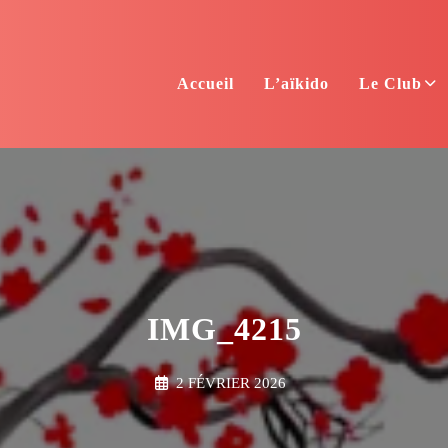
Accueil
L’aïkido
Le Club
IMG_4215
2 FÉVRIER 2026