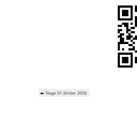
Navigation
Previous
Stage 01 février 2026
de
Post
l’article