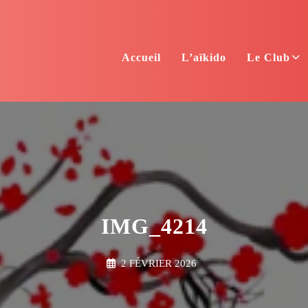
Accueil
L’aïkido
Le Club
IMG_4214
2 FÉVRIER 2026