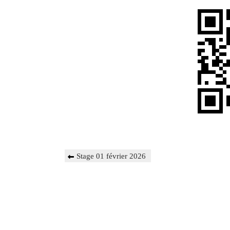
Navigation
Previous
Stage 01 février 2026
de
Post
l’article