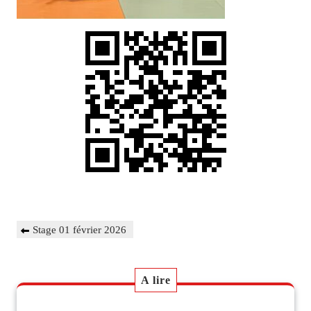
Navigation
Previous
Stage 01 février 2026
de
Post
l’article
A lire