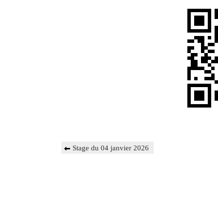
Navigation
Previous
Stage du 04 janvier 2026
de
Post
l’article