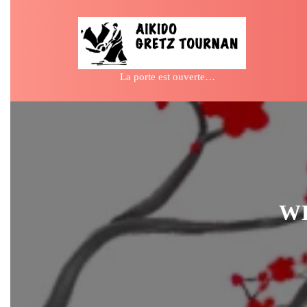
Skip
to
content
La porte est ouverte…
WH