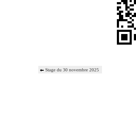
Navigation
Previous
Stage du 30 novembre 2025
de
Post
l’article