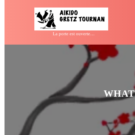
Skip
to
content
La porte est ouverte…
WHATS