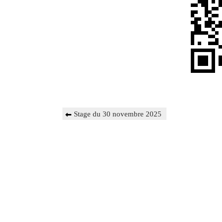
Navigation
Previous
Stage du 30 novembre 2025
de
Post
l’article