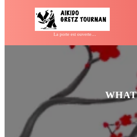
Skip
to
content
La porte est ouverte…
WHATS