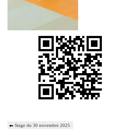
Navigation
Previous
Stage du 30 novembre 2025
de
Post
l’article