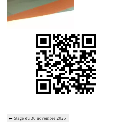
Navigation
Previous
Stage du 30 novembre 2025
de
Post
l’article