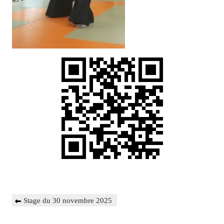
Navigation
Previous
Stage du 30 novembre 2025
de
Post
l’article