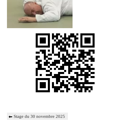
Navigation
Previous
Stage du 30 novembre 2025
de
Post
l’article