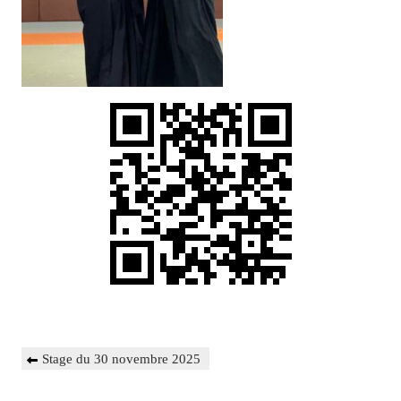
Navigation
Previous
Stage du 30 novembre 2025
de
Post
l’article