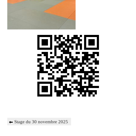
Navigation
Previous
Stage du 30 novembre 2025
de
Post
l’article