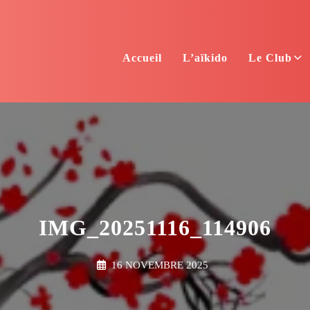
Accueil
L’aïkido
Le Club
IMG_20251116_114906
16 NOVEMBRE 2025