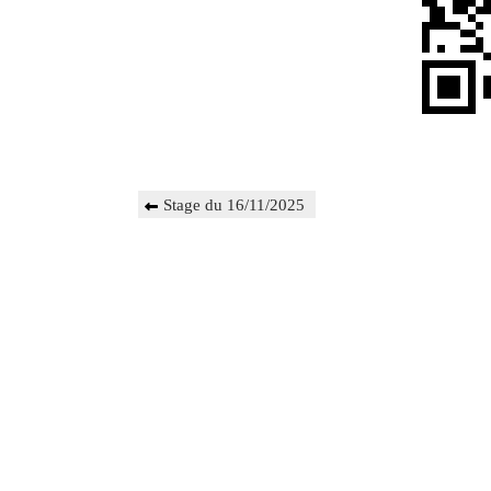
Navigation
Previous
Stage du 16/11/2025
de
Post
l’article