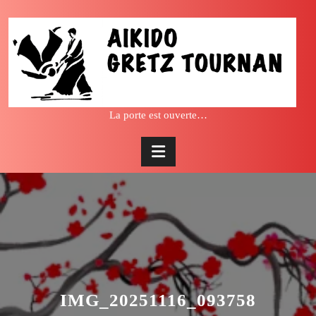
Skip
to
content
La porte est ouverte…
IMG_20251116_093758