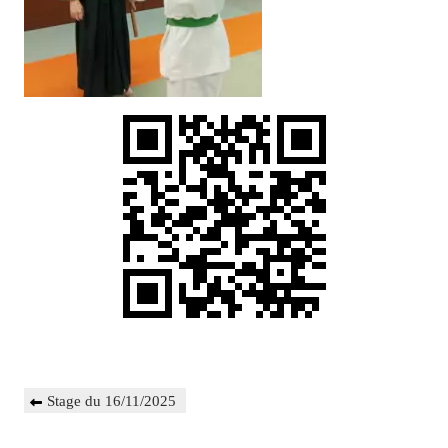
Navigation
Previous
Stage du 16/11/2025
de
Post
l’article