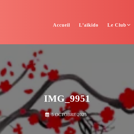
Accueil
L’aïkido
Le Club
IMG_9951
5 OCTOBRE 2025