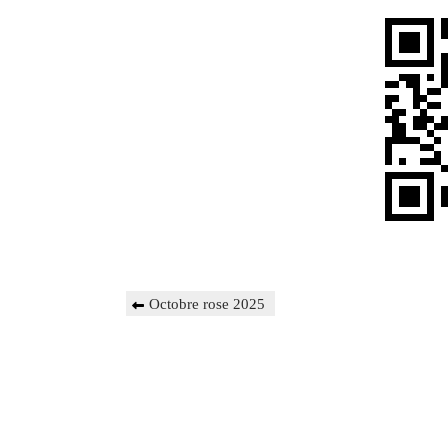
Navigation
Previous
Octobre rose 2025
de
Post
l’article