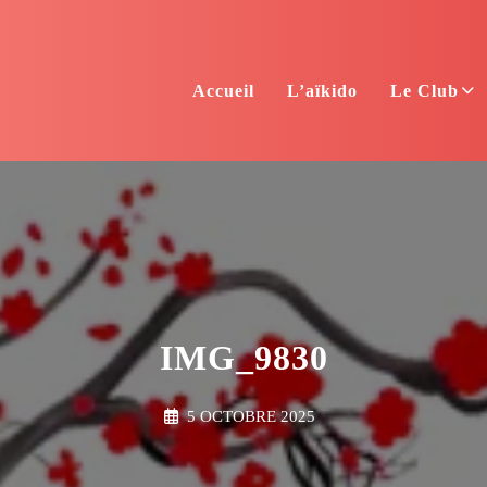
Accueil
L’aïkido
Le Club
IMG_9830
5 OCTOBRE 2025