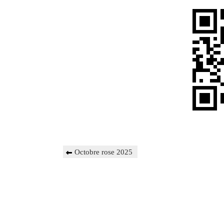
Navigation
Previous
Octobre rose 2025
de
Post
l’article