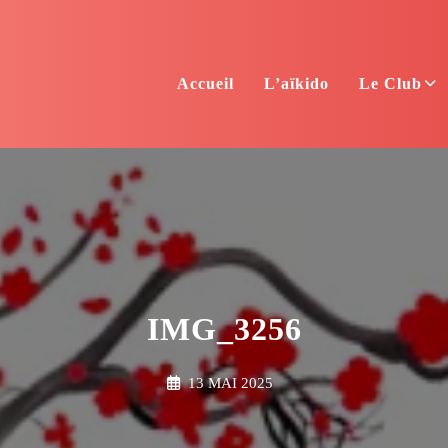
Accueil
L’aïkido
Le Club
IMG_3256
13 MAI 2025