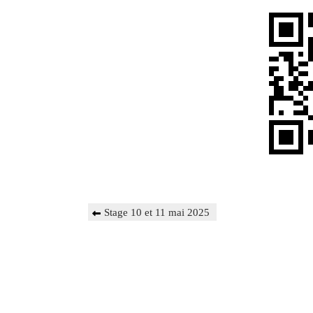
Navigation
Previous
Stage 10 et 11 mai 2025
de
Post
l’article