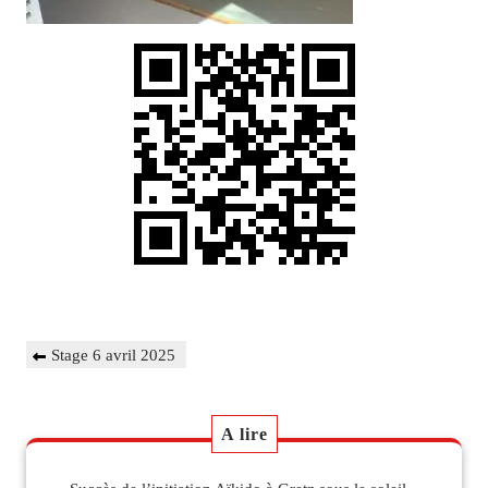
Navigation
Previous
Stage 6 avril 2025
de
Post
l’article
A lire