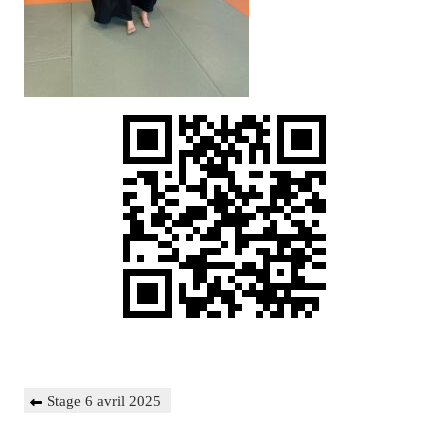
Navigation
Previous
Stage 6 avril 2025
de
Post
l’article