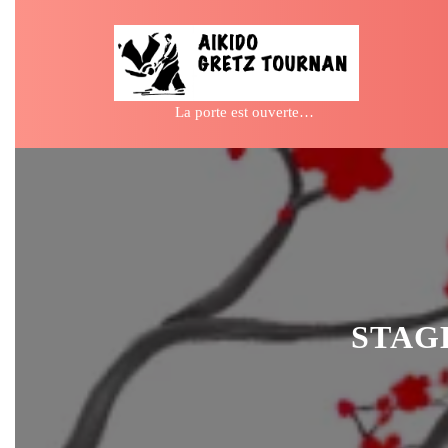
Skip
to
content
La porte est ouverte…
STAG