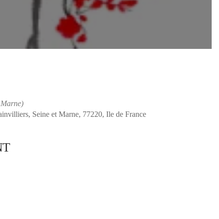
 Marne)
nvilliers, Seine et Marne, 77220, Ile de France
NT
Office 365
Outlook Live