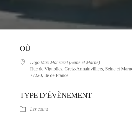
OÙ
Dojo Max Monrazel (Seine et Marne)
Rue de Vignolles, Gretz-Armainvilliers, Seine et Marn
77220, Ile de France
TYPE D’ÉVÈNEMENT
ier Google
iCalendar
Les cours