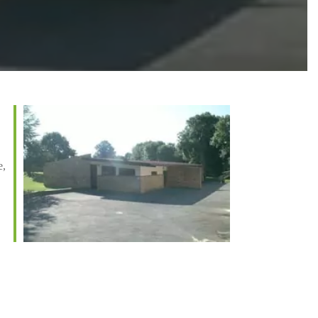
e,
Office 365
Outlook Live