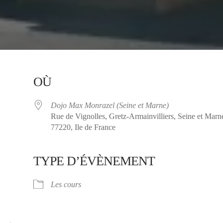
OÙ
Dojo Max Monrazel (Seine et Marne)
Rue de Vignolles, Gretz-Armainvilliers, Seine et Marn
77220, Ile de France
TYPE D’ÉVÈNEMENT
ier Google
iCalendar
Les cours