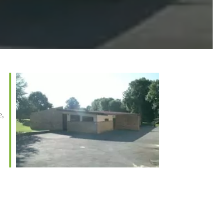
e,
Office 365
Outlook Live