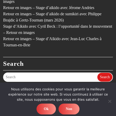
images
Retour en images – Stage d’aïkido avec Jérome Andries
Retour en images – Stage d’aïkido de sumikiri avec Philippe
Brajdic à Gretz-Tournan (mars 2026)
Stage d’Aïkido avec Cyril Beck : l’opportunité dans le mouvement
– Retour en images
Retour en images – Stage d’Aïkido avec Jean-Luc Charles à
Tournan-en-Brie
Search
Search
Nous utilisons des cookies pour vous garantir la meilleure
expérience sur notre site web. Si vous continuez à utiliser ce
©SCGT Aïkido – Aïkido en Seine-et-Marne (77) – Dojo de Gretz-
site, nous supposerons que vous en êtes satisfait.
Armainvilliers & Tournan-en-Brie - Thème Fitness
By Ovation
Themes
Ok
Non