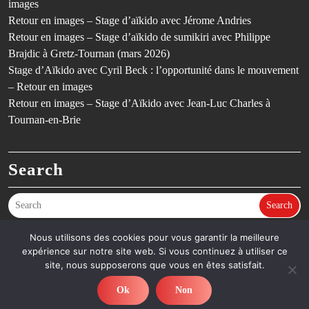
images
Retour en images – Stage d’aïkido avec Jérome Andries
Retour en images – Stage d’aïkido de sumikiri avec Philippe
Brajdic à Gretz-Tournan (mars 2026)
Stage d’Aïkido avec Cyril Beck : l’opportunité dans le mouvement
– Retour en images
Retour en images – Stage d’Aïkido avec Jean-Luc Charles à
Tournan-en-Brie
Search
Search
Nous utilisons des cookies pour vous garantir la meilleure
expérience sur notre site web. Si vous continuez à utiliser ce
©SCGT Aïkido – Aïkido en Seine-et-Marne (77) – Dojo de Gretz-
site, nous supposerons que vous en êtes satisfait.
Armainvilliers & Tournan-en-Brie - Thème Fitness
By Ovation
Themes
Ok
Non