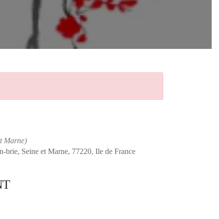
et Marne)
n-brie, Seine et Marne, 77220, Ile de France
NT
Office 365
Outlook Live